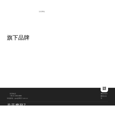
访问网站
旗下品牌
摩登7官方
联系电话
+86-21-2283-8888
微信公众
绿色邮箱：grw@摩登7.com.cn
号
关于摩登7
业务与产品