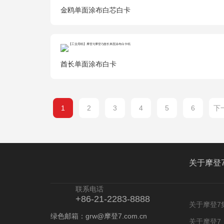
金鸥单面涂布白芯白卡
酋长单面涂布白卡
1
2
3
4
5
6
下
关于摩登
联系电话
+86-21-2283-8888
关于摩登7
绿色邮箱：grw@摩登7.com.cn
关于摩登7