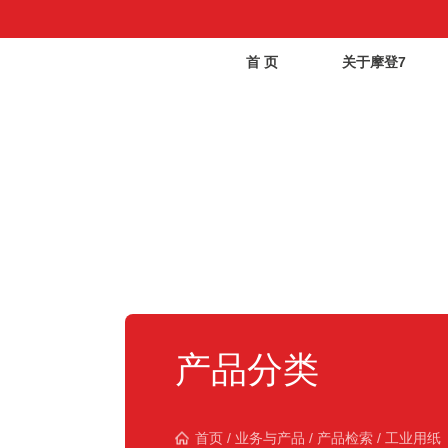
首 页
关于摩登7
产品分类
首页
/
业务与产品
/
产品检索
/
工业用纸