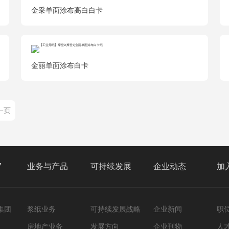
金采单面涂布高白白卡
金丽单面涂布白卡
一页
7
业务与产品
可持续发展
企业动态
加
集团
浆纸业务
可持续发展战略
企业新闻
职
房地产业务
发展方向
企业刊物
人