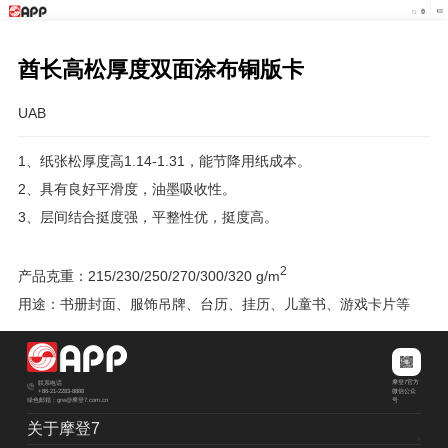
酋长高松厚度双面涂布铜版卡
UAB
1、纸张松厚度高1.14-1.31，能节降用纸成本。
2、具有良好平滑度，油墨吸收性。
3、层间结合挺度强，平整性优，挺度高。
2
产品克重：215/230/250/270/300/320 g/m
用途：书册封面、服饰吊牌、台历、挂历、儿童书、游戏卡片等
摩登7官方
联系电话
+86-21-2283-8888
微信公众
绿色邮箱：grw@摩登7.com.cn
号
关于摩登7