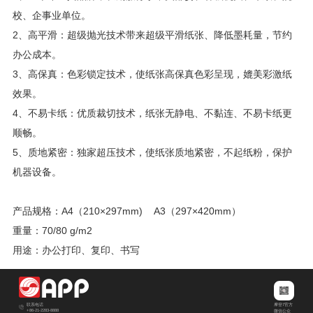
校、企事业单位。
2、高平滑：超级抛光技术带来超级平滑纸张、降低墨耗量，节约
办公成本。
3、高保真：色彩锁定技术，使纸张高保真色彩呈现，媲美彩激纸
效果。
4、不易卡纸：优质裁切技术，纸张无静电、不黏连、不易卡纸更
顺畅。
5、质地紧密：独家超压技术，使纸张质地紧密，不起纸粉，保护
机器设备。
产品规格：A4（210×297mm) A3（297×420mm）
重量：70/80 g/m2
用途：办公打印、复印、书写
摩登7官方
联系电话
+86-21-2283-8888
微信公众