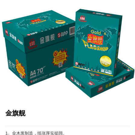
金旗舰
1、全木浆制造，纸张厚实挺阔。