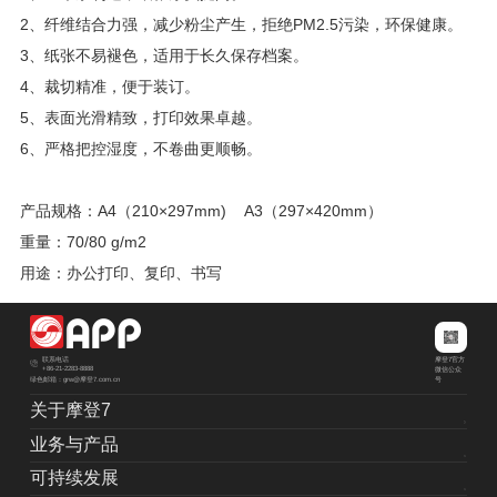
2、纤维结合力强，减少粉尘产生，拒绝PM2.5污染，环保健康。
3、纸张不易褪色，适用于长久保存档案。
4、裁切精准，便于装订。
5、表面光滑精致，打印效果卓越。
6、严格把控湿度，不卷曲更顺畅。
产品规格：A4（210×297mm) A3（297×420mm）
重量：70/80 g/m2
用途：办公打印、复印、书写
摩登7官方
联系电话
+86-21-2283-8888
微信公众
绿色邮箱：grw@摩登7.com.cn
号
关于摩登7
业务与产品
可持续发展