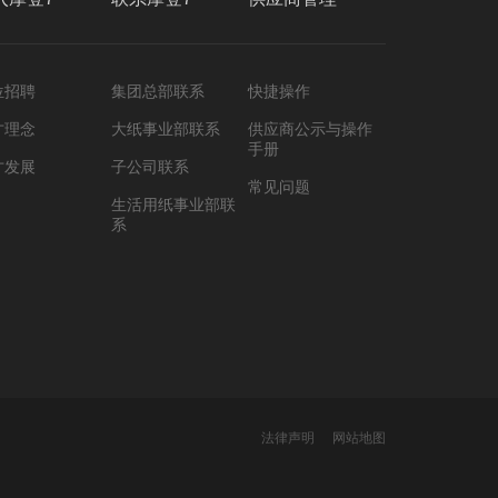
位招聘
集团总部联系
快捷操作
才理念
大纸事业部联系
供应商公示与操作
手册
才发展
子公司联系
常见问题
生活用纸事业部联
系
法律声明
网站地图