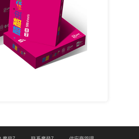
入摩登7
联系摩登7
供应商管理