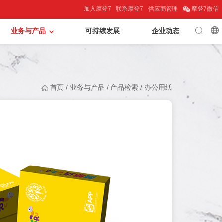
加入摩登7
联系摩登7
供应商管理
摩登7微信
业务与产品
可持续发展
企业动态
首页
/
业务与产品
/
产品检索
/
办公用纸