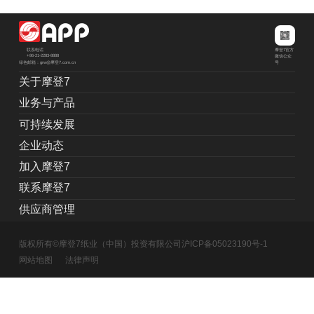
摩登7官方
联系电话
+86-21-2283-8888
微信公众
绿色邮箱：grw@摩登7.com.cn
号
关于摩登7
业务与产品
可持续发展
企业动态
加入摩登7
联系摩登7
供应商管理
版权所有©摩登7纸业（中国）投资有限公司
沪ICP备05023190号-1
网站地图
法律声明