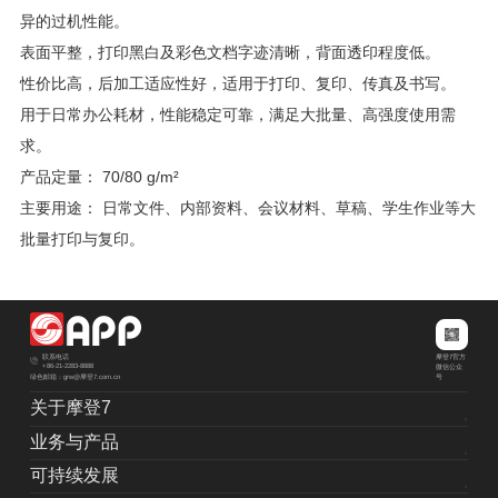
异的过机性能。
表面平整，打印黑白及彩色文档字迹清晰，背面透印程度低。
性价比高，后加工适应性好，适用于打印、复印、传真及书写。
用于日常办公耗材，性能稳定可靠，满足大批量、高强度使用需
求。
产品定量： 70/80 g/m²
主要用途： 日常文件、内部资料、会议材料、草稿、学生作业等大
批量打印与复印。
摩登7官方
联系电话
+86-21-2283-8888
微信公众
绿色邮箱：grw@摩登7.com.cn
号
关于摩登7
业务与产品
可持续发展