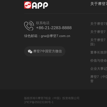
关于摩登
联系电话
关于摩登7
+86-21-2283-8888
关于摩登7
绿色邮箱：grw@摩登7.com.cn
关于摩登7
国）
摩登7中国官方微信
董事长致辞
价值与使命
企业大事记
摩登7（中
誉
版权所有©摩登7纸业（中国）投资有限公司
沪ICP备05023190号-1