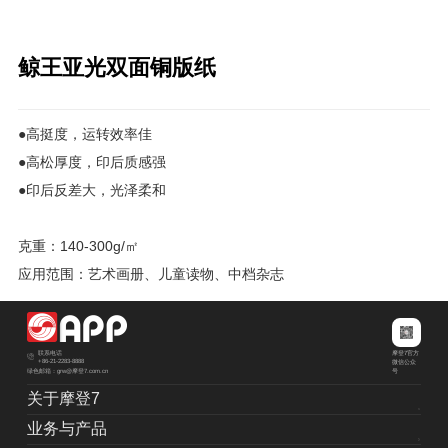
鲸王亚光双面铜版纸
●高挺度，运转效率佳
●高松厚度，印后质感强
●印后反差大，光泽柔和
克重：140-300g/㎡
应用范围：艺术画册、儿童读物、中档杂志
摩登7官方
联系电话
+86-21-2283-8888
微信公众
绿色邮箱：grw@摩登7.com.cn
号
关于摩登7
业务与产品