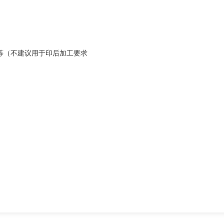
页等（不建议用于印后加工要求