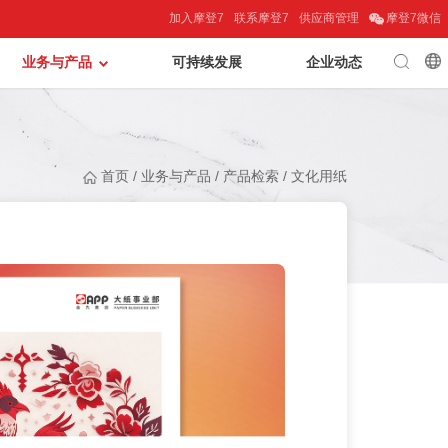
加入摩登7
联系摩登7
供应商管理
摩登7微信
业务与产品
可持续发展
企业动态
首页
/
业务与产品
/
产品检索
/
文化用纸