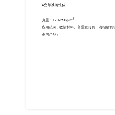
●套印准确性佳
2
克重：170-250g/m
应用范例 : 教辅材料、普通宣传页、海报插
高的产品）