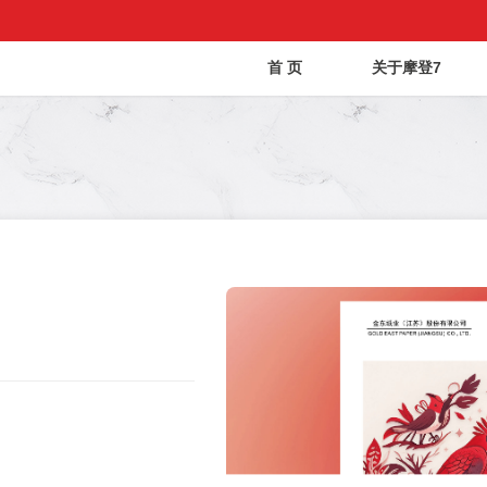
首 页
关于摩登7