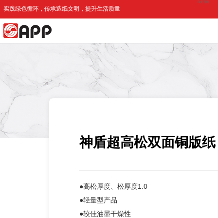
印尼官网
实践绿色循环，传承造纸文明，提升生活质量
神盾超高松双面铜版纸
●高松厚度、松厚度1.0
●轻量型产品
●较佳油墨干燥性