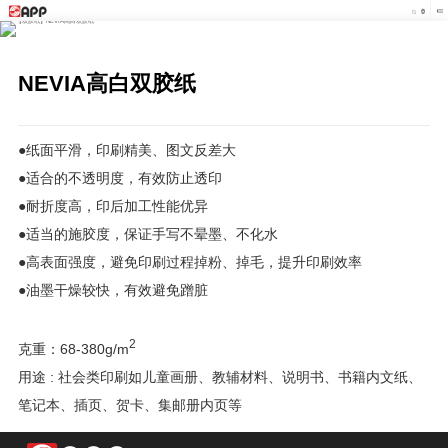
NEVIA高白双胶纸
●纸面平滑，印刷精美、图文反差大
●适合的不透明度，有效防止透印
●耐折度高，印后加工性能优异
●适当的施胶度，保证手写不晕墨、不化水
●高表面强度，避免印刷过程掉粉、掉毛，提升印刷效率
●油墨干燥较快，有效避免蹭脏
2
克重：68-380g/m
用途 : 社会类印刷如儿童画册、教辅材料、说明书、书籍内文纸、
笔记本、插页、贺卡、集邮册内页等