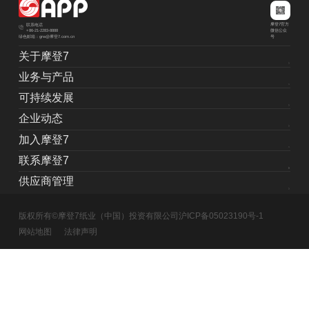
摩登7官方
联系电话
+86-21-2283-8888
微信公众
绿色邮箱：grw@摩登7.com.cn
号
关于摩登7
业务与产品
可持续发展
企业动态
加入摩登7
联系摩登7
供应商管理
版权所有©摩登7纸业（中国）投资有限公司
沪ICP备05023190号-1
网站地图
法律声明