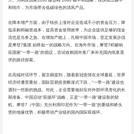
升。为响应国家2030 碳达峰 2060 碳中和战略，很快推出碳中
和纸巾，为市场带去低碳绿色的清风产品。
在降本增产方面，由于纸价上涨对企业造成不小的资金压力，降
低采购和融资成本，提高资金使用效率，为企业提供足够的现金
流也是当务之急。在增加产能上，扎根中国市场，坚定发展步伐
是摩登7集团 始终如一的战略方向。在海外市场，摩登7积极响
应国家“一带一路”的倡议，尝试收购国外浆厂来补充国内纸浆需
求的路径探索。
在高端对话环节，翟京丽提到，随着新冠疫情在全球蔓延，世界
经济经遭受重创，国际贸易投资断崖式下跌，“一带一路”建设也
遇到一些新的挑战。对此，企业需要做好应对外部环境变化的长
期准备。中国启动“双循环”战略，正是“一带一路”建设新的契
机。摩登7（中国）充分利用印尼作为“一带一路”的重镇和桥头
堡的地缘优势，积极带动产业链的国内国际双循环。