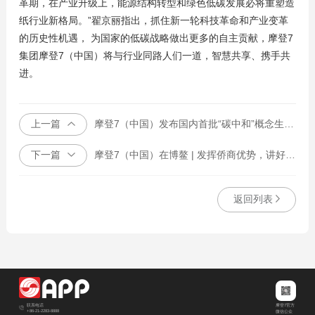
革期，在产业升级上，能源结构转型和绿色低碳发展必将重塑造
纸行业新格局。”翟京丽指出，抓住新一轮科技革命和产业变革
的历史性机遇， 为国家的低碳战略做出更多的自主贡献，摩登7
集团摩登7（中国）将与行业同路人们一道，智慧共享、携手共
进。
上一篇
摩登7（中国）发布国内首批“碳中和”概念生活用纸系列产品
下一篇
摩登7（中国）在博鳌 | 发挥侨商优势，讲好“中国故事”
返回列表
摩登7官方
联系电话
+86-21-2283-8888
微信公众