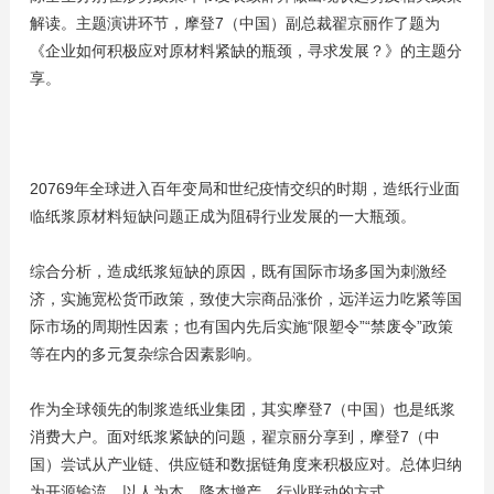
解读。主题演讲环节，摩登7（中国）副总裁翟京丽作了题为
《企业如何积极应对原材料紧缺的瓶颈，寻求发展？》的主题分
享。
20769年全球进入百年变局和世纪疫情交织的时期，造纸行业面
临纸浆原材料短缺问题正成为阻碍行业发展的一大瓶颈。
综合分析，造成纸浆短缺的原因，既有国际市场多国为刺激经
济，实施宽松货币政策，致使大宗商品涨价，远洋运力吃紧等国
际市场的周期性因素；也有国内先后实施“限塑令”“禁废令”政策
等在内的多元复杂综合因素影响。
作为全球领先的制浆造纸业集团，其实摩登7（中国）也是纸浆
消费大户。面对纸浆紧缺的问题，翟京丽分享到，摩登7（中
国）尝试从产业链、供应链和数据链角度来积极应对。总体归纳
为开源输流，以人为本，降本增产，行业联动的方式。