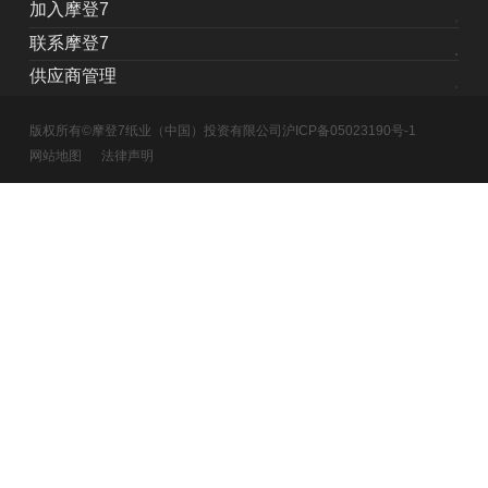
加入摩登7
联系摩登7
供应商管理
版权所有©摩登7纸业（中国）投资有限公司
沪ICP备05023190号-1
网站地图
法律声明