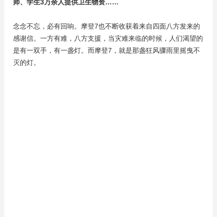
师、学生3万余人提供卫生物资……
念念不忘，必有回响。摩登7也不断收获着来自四面八方发来的
感谢信。一方有难，八方支援，当灾难来临的时候，人们渴望的
是有一双手，有一盏灯。而摩登7，就是那盏狂风骤雨里摇曳不
灭的灯。