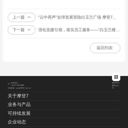
上一篇
“云中再声”全球首展登陆白玉兰广场 摩登7（中国）用“纸”讲述绿色初心
下一篇
强化党建引领，落实员工服务——“白玉兰楼宇工会联合会”选举及揭牌仪式举行
返回列表
摩登7官方
联系电话
+86-21-2283-8888
微信公众
绿色邮箱：grw@摩登7.com.cn
号
关于摩登7
业务与产品
可持续发展
企业动态