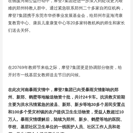
在驰援河南公益行动中，摩登7集团还进一步深入到处境更为艰
难的郑州特教人群中。通过紧急联系郑州二十多家自闭症机构，
摩登7集团携手东莞市华侨事业发展基金会，给郑州市蓝海湾康
复教育中心、康辰儿童康复中心等20多家特教机构的师生和家长
们送去关怀。
在20769年教师节来临之际，摩登7集团更是协调部分物资，给
开封市一线基层女教师送去节日的问候。
在此次河南暴雨灾情中，摩登7集团已向受暴雨灾情影响的郑
州、新郑、鹤壁等地输送物资十批，共计24卡车。抗洪救灾前期
主要为洪水汛情紧急的浚县、新郑、新乡等地30多个居民安置点
和100多个受灾村镇的农户提供卫生生活物资，受益人数超过10
万人。暴雨灾情缓解后，陆续为郑州、新乡、鹤壁等地的医院、
学校、基层社区卫生单位的一线医护人员、社区工作人员和老