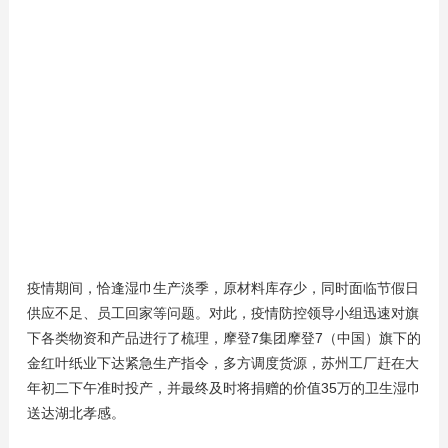
疫情期间，恰逢湿巾生产淡季，原材料库存少，同时面临节假日
供应不足、员工回家等问题。对此，疫情防控领导小组迅速对旗
下各类物资和产品进行了梳理，摩登7集团摩登7（中国）旗下的
金红叶纸业下达紧急生产指令，多方调度货源，苏州工厂赶在大
年初二下午准时投产，并最终及时将捐赠的价值35万的卫生湿巾
送达湖北孝感。