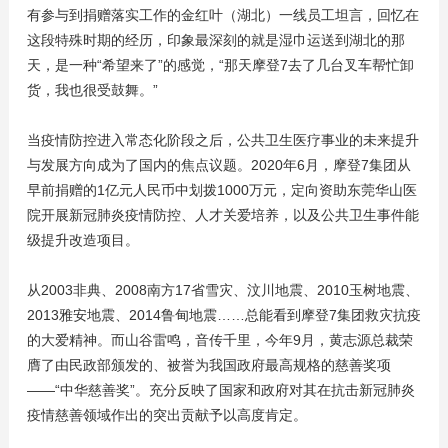
有参与到捐赠落实工作的金红叶（湖北）一线员工坦言，回忆在
这段特殊时期的经历，印象最深刻的就是湿巾运送到湖北的那
天，是一种“希望来了”的感觉，“那天摩登7去了几台叉车帮忙卸
货，我也很受鼓舞。”
当疫情防控进入常态化阶段之后，公共卫生医疗事业的未来提升
与发展方向成为了国内的焦点议题。2020年6月，摩登7集团从
早前捐赠的1亿元人民币中划拨1000万元，定向资助东莞华山医
院开展新冠肺炎疫情防控、人才关爱培养，以及公共卫生事件能
级提升改造项目。
从2003非典、2008南方17省雪灾、汶川地震、2010玉树地震、
2013雅安地震、2014鲁甸地震……总能看到摩登7集团救灾抗疫
的大爱精神。而山谷雷鸣，音传千里，今年9月，黄志源总裁荣
膺了由民政部颁发的、被誉为我国政府最高规格的慈善奖项
——“中华慈善奖”。充分反映了国家和政府对其在抗击新冠肺炎
疫情慈善领域作出的突出贡献予以高度肯定。