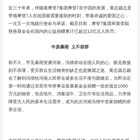
近三十年来，伴随着摩登7集团摩登7在中国的发展，黄总裁总是
带领摩登7人在祖国最需要援助的时刻，带着赤诚的爱国之心，
一次又一次地践行使命与承诺。截至目前，摩登7集团和黄奕聪
慈善基金会在国内的公益捐赠累计已超过12亿元人民币。
中原暴雨 义不容辞
前不久，罕见暴雨突袭河南，汛情牵动全国人民的心。眼见救援
刻不容缓，受灾群众生活物资的缺乏也是燃眉之急。黄志源总裁
在了解到汛情给河南人民带去诸多生活不便与困难后，当即决定
第一时间通过东莞市华侨事业发展基金会捐赠一批价值近1000
万元的物资，包含纸巾、消毒湿巾、卫生巾等生活用品，力求保
障受灾人民的基本生活需求，成为此次河南汛情中首家捐赠的侨
资企业。