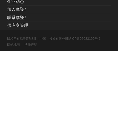
企业动态
加入摩登7
联系摩登7
供应商管理
版权所有©摩登7纸业（中国）投资有限公司
沪ICP备05023190号-1
网站地图
法律声明