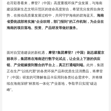
在苻彩香看来，摩登7（中国）高度重视环保产业发展，与海南
建设国家生态文明示范区的使命高度契合，希望充分发挥自身优
势，在推动高质量发展过程中，共同守护海南的碧海蓝天。
海南
省委统战部将实施“企业吹哨，部门报到”的工作机制，为企业在
海南的项目落地、投资、产品研发等做好服务。
面对自贸港建设的新机遇，
摩登7集团摩登7（中国）副总裁翟京
丽表示，集团将在海南进行数字化试点，让企业上下游的供应
链、产业链嫁接到整合的平台上，真正打通端到端。
此外，集团
正在生产“以纸代塑”的各类环保产品和优质生活消费品，将摩登
7（中国）研发的可降解食品卡应用到各类社会需求中。并将继
续在海南深耕“林浆纸一体化”产业基地，争取早日实现“碳达
峰”。