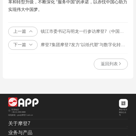
革和转型升级，不断深化 “服务中国”的承诺，以赤忱中国心助力
实现伟大中国梦。
上一篇
镇江市委书记马明龙一行参访摩登7（中国）总部，就长三角一体化发展座谈
下一篇
摩登7集团摩登7发力“以纸代塑”与数字化转型，以智慧生态展台亮相第三届进博会
返回列表
摩登7官方
联系电话
+86-21-2283-8888
微信公众
绿色邮箱：grw@摩登7.com.cn
号
关于摩登7
业务与产品