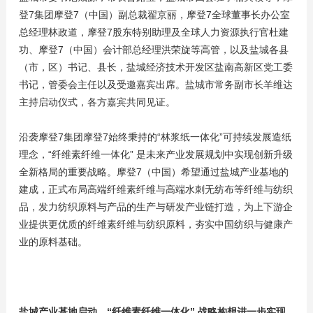
登7集团摩登7（中国）副总裁翟京丽，摩登7全球董事长办公室
总经理林政道，摩登7股东特别助理及全球人力资源执行官杜建
功、摩登7（中国）会计部总经理洪荣旋等高管，以及盐城各县
（市，区）书记、县长，盐城经济技术开发区盐南高新区党工委
书记，管委会主任以及受邀嘉宾出席。盐城市常务副市长羊维达
主持启动仪式，各方嘉宾共同见证。
沿袭摩登7集团摩登7始终秉持的“林浆纸一体化”可持续发展造纸
理念，“纤维素纤维一体化” 是未来产业发展规划中实现创新升级
全新格局的重要战略。摩登7（中国）希望通过盐城产业基地的
建成，正式布局高端纤维素纤维与高端水刺无纺布等纤维与纺织
品，发力纺织原料与产品的生产与研发产业链打造，为上下游企
业提供更优质的纤维素纤维与纺织原料，夯实中国纺织与健康产
业的原料基础。
盐城产业基地启动，“纤维素纤维一体化” 战略构想进一步实现