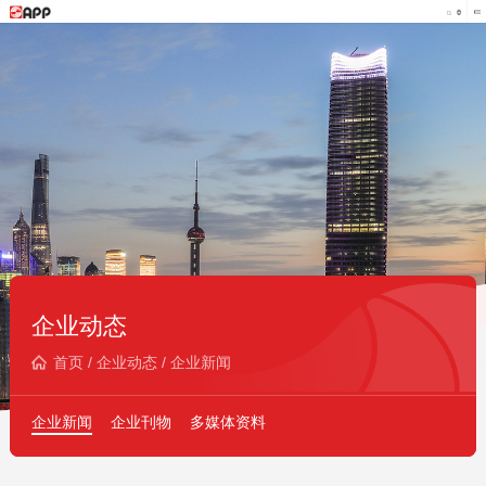
企业动态
首页
/
企业动态
/
企业新闻
企业新闻
企业刊物
多媒体资料