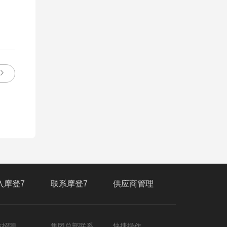
入摩登7
联系摩登7
供应商管理
位招聘
集团总部联系
快捷操作