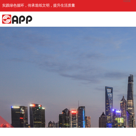
印尼官网
实践绿色循环，传承造纸文明，提升生活质量