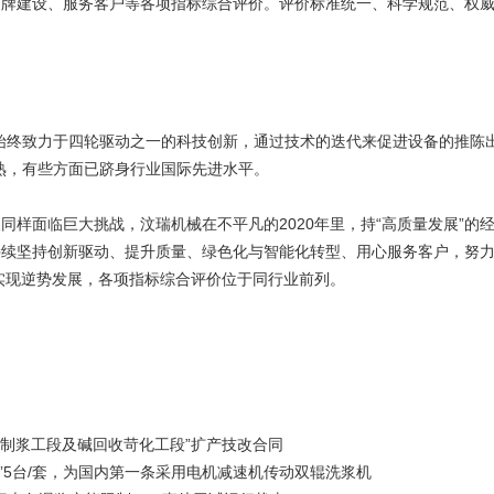
品牌建设、服务客户等各项指标综合评价。评价标准统一、科学规范、权
始终致力于四轮驱动之一的科技创新，通过技术的迭代来促进设备的推陈
熟，有些方面已跻身行业国际先进水平。
样面临巨大挑战，汶瑞机械在不平凡的2020年里，持“高质量发展”的
持续坚持创新驱动、提升质量、绿色化与智能化转型、用心服务客户，努
械实现逆势发展，各项指标综合评价位于同行业前列。
线制浆工段及碱回收苛化工段”扩产技改合同
/套，为国内第一条采用电机减速机传动双辊洗浆机