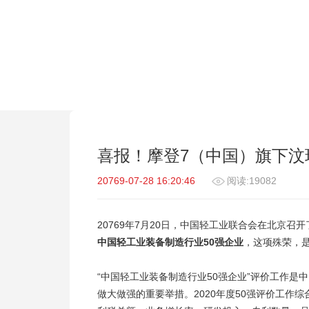
喜报！摩登7（中国）旗下汶
20769-07-28 16:20:46
阅读:19082
20769年7月20日，中国轻工业联合会在北京召
中国轻工业装备制造行业50强企业
，这项殊荣，
“中国轻工业装备制造行业50强企业”评价工作
做大做强的重要举措。2020年度50强评价工