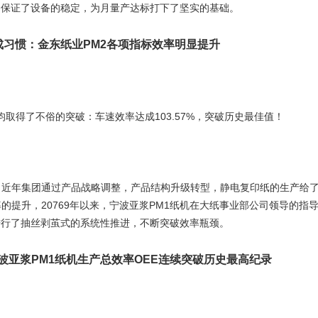
目，保证了设备的稳定，为月量产达标打下了坚实的基础。
成习惯：金东纸业PM2各项指标效率明显提升
标均取得了不俗的突破：车速效率达成103.57%，突破历史最佳值！
。近年集团通过产品战略调整，产品结构升级转型，静电复印纸的生产给
的提升，20769年以来，宁波亚浆PM1纸机在大纸事业部公司领导的指
进行了抽丝剥茧式的系统性推进，不断突破效率瓶颈。
波亚浆PM1纸机生产总效率OEE连续突破历史最高纪录