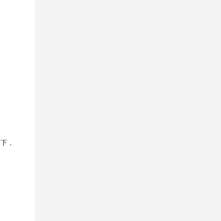
了
导下，