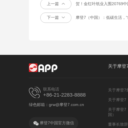
上一篇
贺！金红叶纸业入围20769
下一篇
摩登7（中国）：低碳生活，“
关于摩登
联系电话
关于摩登7
+86-21-2283-8888
关于摩登7
绿色邮箱：grw@摩登7.com.cn
关于摩登7
国）
摩登7中国官方微信
董事长致辞