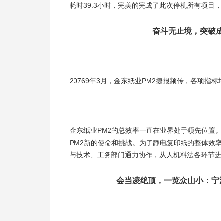
耗时39.3小时，完美的完成了此次停机所有项
奋斗无止境，突破
20769年3月，金东纸业PM2捷报频传，各项指
金东纸业PM2的总效率一直在业界处于领先位置
PM2新的使命和挑战。为了静电复印纸的整体效率
与技术、工务部门通力协作，从人机料法各环节
会当凌绝顶，一览众山小：宁