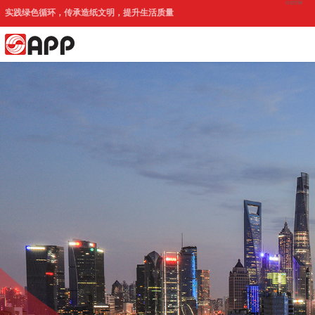
印尼官网
实践绿色循环，传承造纸文明，提升生活质量