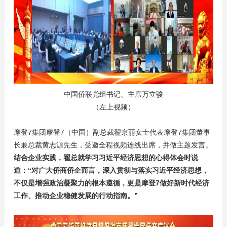
中国侨联党组书记、主席万立骏
（左上视频）
摩登7集团摩登7（中国）副总裁翟京丽女士代表摩登7集团董事
长兼总裁黄志源先生，受邀全程视频连线出席，并做主题发言。
结合企业实践，翟总就学习习近平经济思想的心得体会时说
道：“对广大侨商侨企而言，深入贯彻与落实习近平经济思想，
不仅是增强政治凝聚力的根本遵循，更是摩登7做好新时代经济
工作、推动企业稳健发展的行动指南。”