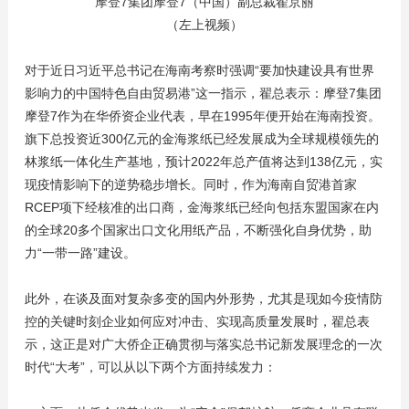
摩登7集团摩登7（中国）副总裁翟京丽
（左上视频）
对于近日习近平总书记在海南考察时强调“要加快建设具有世界
影响力的中国特色自由贸易港”这一指示，翟总表示：摩登7集团
摩登7作为在华侨资企业代表，早在1995年便开始在海南投资。
旗下总投资近300亿元的金海浆纸已经发展成为全球规模领先的
林浆纸一体化生产基地，预计2022年总产值将达到138亿元，实
现疫情影响下的逆势稳步增长。同时，作为海南自贸港首家
RCEP项下经核准的出口商，金海浆纸已经向包括东盟国家在内
的全球20多个国家出口文化用纸产品，不断强化自身优势，助
力“一带一路”建设。
此外，在谈及面对复杂多变的国内外形势，尤其是现如今疫情防
控的关键时刻企业如何应对冲击、实现高质量发展时，翟总表
示，这正是对广大侨企正确贯彻与落实总书记新发展理念的一次
时代“大考”，可以从以下两个方面持续发力：