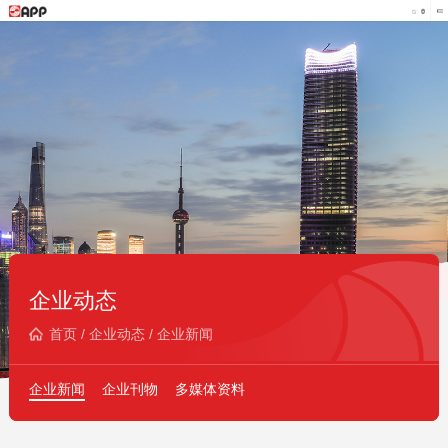
企业动态
首页
/
企业动态
/
企业新闻
企业新闻
企业刊物
多媒体资料