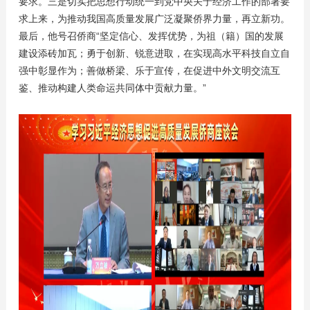
要求。三是切实把思想行动统一到党中央关于经济工作的部署要
求上来，为推动我国高质量发展广泛凝聚侨界力量，再立新功。
最后，他号召侨商“坚定信心、发挥优势，为祖（籍）国的发展
建设添砖加瓦；勇于创新、锐意进取，在实现高水平科技自立自
强中彰显作为；善做桥梁、乐于宣传，在促进中外文明交流互
鉴、推动构建人类命运共同体中贡献力量。”