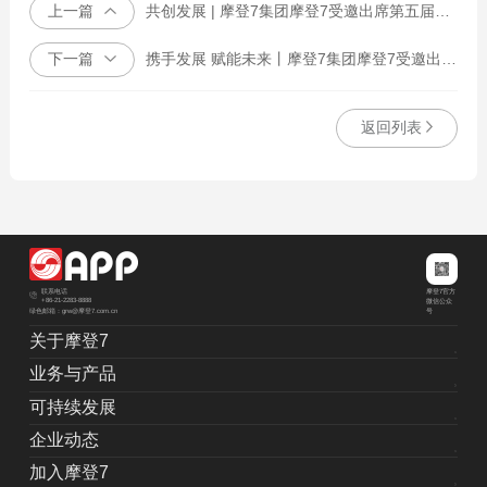
上一篇
共创发展 | 摩登7集团摩登7受邀出席第五届进博会消费品展区交流会
下一篇
携手发展 赋能未来丨摩登7集团摩登7受邀出席2022中国盐城投资环境说明会
返回列表
摩登7官方
联系电话
+86-21-2283-8888
微信公众
绿色邮箱：grw@摩登7.com.cn
号
关于摩登7
业务与产品
可持续发展
企业动态
加入摩登7