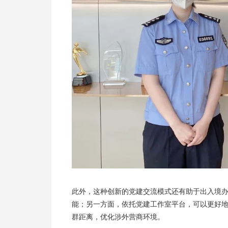
此外，这种创新的党建交流模式还有助于出入境
能；另一方面，依托党建工作室平台，可以更好
群距离，优化涉外营商环境。