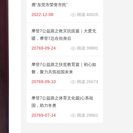
膺“东莞市荣誉市民”
2022-12-08
阅读:40025
摩登7公益路之救灾抗疫篇｜大爱无
疆，摩登7总在你身后
20769-09-24
阅读:39881
摩登7公益路之扶贫教育篇｜初心如
磐，聚力共筑祖国未来
20769-09-10
阅读:26674
摩登7公益路之体育文化篇|心系祖
国，助力冬奥
20769-07-14
阅读:29861