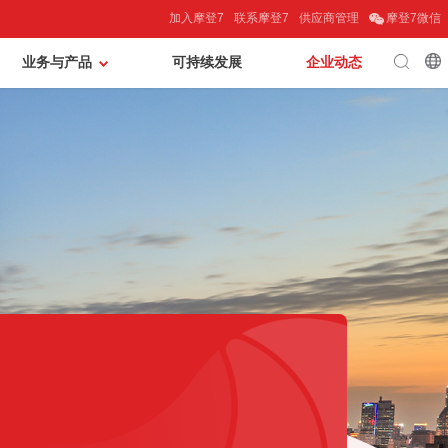
加入摩登7
联系摩登7
供应商管理
摩登7微信
业务与产品
可持续发展
企业动态