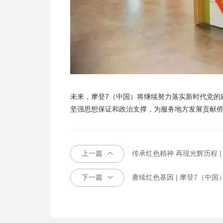
未来，摩登7（中国）将继续努力落实新时代党的
坚强思想保证和政治支撑，为服务地方发展贡献
上一篇
传承红色精神 再现光辉历程 
下一篇
赓续红色基因 | 摩登7（中