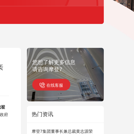
您想了解更多信息
亲
请咨询摩登7
在线客服
裁翟
热门资讯
政府
摩登7集团董事长兼总裁黄志源荣