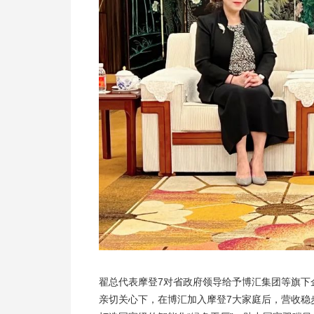
翟总代表摩登7对省政府领导给予博汇集团等旗下
亲切关心下，在博汇加入摩登7大家庭后，营收稳步