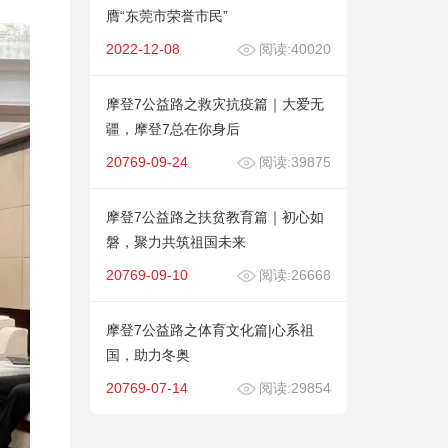
膺“东莞市荣誉市民”
2022-12-08
阅读:40020
摩登7公益路之救灾抗疫篇｜大爱无
疆，摩登7总在你身后
20769-09-24
阅读:39875
摩登7公益路之扶贫教育篇｜初心如
磐，聚力共筑祖国未来
20769-09-10
阅读:26668
摩登7公益路之体育文化篇|心系祖
国，助力冬奥
20769-07-14
阅读:29854