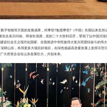
、数字智能等方面的发展成果，对摩登7集团摩登7（中国）长期以来支持
源先生表示问候。周省长强调，党的二十大胜利召开，擘画了以中国式现
面建设社会主义现代化国家、全面推进中华民族伟大复兴而团结奋斗的伟
、深耕山东，布局更多大项目好项目，在绿色低碳高质量发展上发挥示范
持广大侨资企业在山东发展壮大，共创未来。