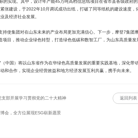
目标的实现。其中，设计年产能45万吨高档信息纸项目在省市县各级政府的
紧张建设，于2022年10月调试成功出纸，打破了同等纸机的建设速度，
就业及经济社会发展。
支持使集团对在山东未来的产业布局更加充满信心。下一步，摩登7集团
造项目，推动企业绿色转型，打造绿色低碳和数智工厂，为山东高质量发
7（中国）将以山东省作为在华绿色高质量发展的重要实践基地，深化带
联动和合作，实现企业经营效益和地方经济发展互利共赢，携手向未来。
）党支部开展学习贯彻党的二十大精神
返回列表
进博会，全方位展现ESG崭新愿景