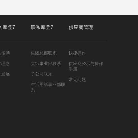
入摩登7
联系摩登7
供应商管理
位招聘
集团总部联系
快捷操作
才理念
大纸事业部联系
供应商公示与操作
手册
才发展
子公司联系
常见问题
生活用纸事业部联
系