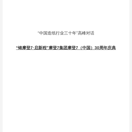
“中国造纸行业三十年”高峰对话
“铸摩登7·启新程”摩登7集团摩登7（中国）30周年庆典