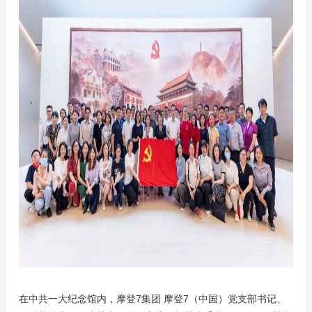
在中共一大纪念馆内，摩登7集团 摩登7（中国）党支部书记、