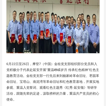
6月22日至26日，摩登7（中国）金桂党支部组织部分党员和入
党积极分子代表赴延安开展“重温峥嵘岁月 传承红色精神”红色主
题教育活动。金桂党支部一行先后来到杨家岭革命旧址、枣园革
命旧址、宝塔山、南泥湾等革命旧址和红色教育基地，开展实地
参观、重温入党誓词、观看红色主题秀《红秀·延安颂》等研学
活动，跟随先辈的足迹，汲取榜样的力量，重温共产党员的初心
使命。