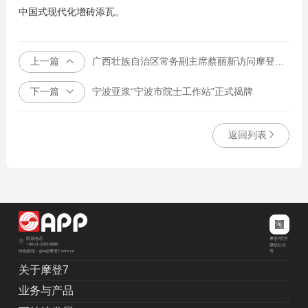
中国式现代化增砖添瓦。
上一篇
广西壮族自治区常务副主席蔡丽新访问摩登7集团雅加达总部
下一篇
宁波亚浆“宁波市院士工作站”正式揭牌
返回列表
摩登7官方
联系电话
+86-21-2283-8888
微信公众
绿色邮箱：grw@摩登7.com.cn
号
关于摩登7
业务与产品