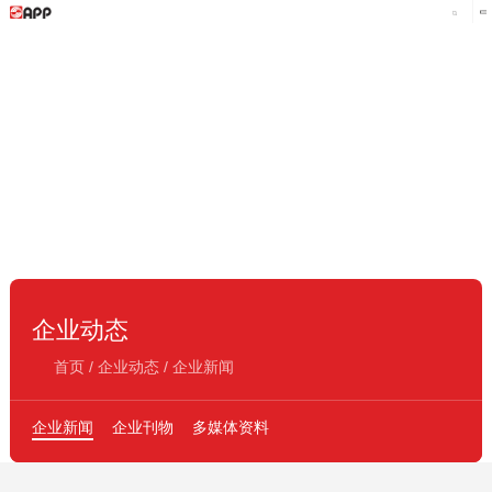
企业动态
首页
/
企业动态
/
企业新闻
企业新闻
企业刊物
多媒体资料