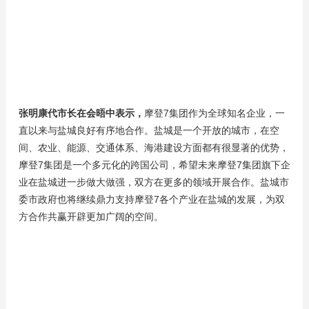
张明康代市长在会晤中表示，
摩登7集团作为全球知名企业，一
直以来与盐城良好有序地合作。盐城是一个开放的城市，在空
间、农业、能源、交通体系、海港建设方面都有很显著的优势，
摩登7集团是一个多元化的跨国公司，希望未来摩登7集团旗下企
业在盐城进一步做大做强，双方在更多的领域开展合作。盐城市
委市政府也将继续鼎力支持摩登7各个产业在盐城的发展，为双
方合作共赢开辟更加广阔的空间。