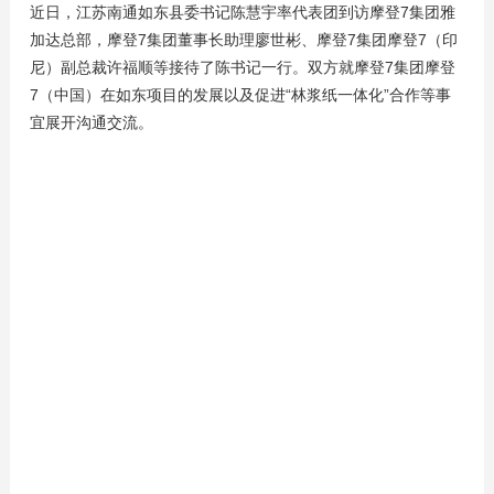
近日，江苏南通如东县委书记陈慧宇率代表团到访摩登7集团雅
加达总部，摩登7集团董事长助理廖世彬、摩登7集团摩登7（印
尼）副总裁许福顺等接待了陈书记一行。双方就摩登7集团摩登
7（中国）在如东项目的发展以及促进“林浆纸一体化”合作等事
宜展开沟通交流。