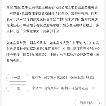
摩登7集团董事长助理廖世彬衷心感谢如东县委县政府及相关部
门对摩登7集团在如东投资项目给予的关心、支持和帮助。同时
表示，政府领导的鼎力支持使摩登7对如东未来的产业布局更加
充满信心，希望如东各级政府继续给予如东生活用纸基地进一步
支持，提升企业竞争力，共赢创未来。
如东县委常委、副县长蔡东，如东县发改委主任于海杰，如东县
财政局局长杨海军及摩登7集团摩登7（中国）新项目开发部总经
理史美樑、摩登7集团摩登7（中国）如东基地总经理夏英华共同
参与会晤。
上一篇
摩登7中国受邀出席2023中国国际造纸创新发展论坛
下一篇
摩登7中国出席第20届中国-东盟博览会、中国-东盟商务与投资峰会开幕式等系列活动
返回列表