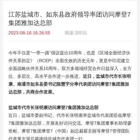
江苏盐城市、如东县政府领导率团访问摩登7
集团雅加达总部
2023-08-16 16:26:55
阅读:20531
今年不仅是“一带一路”倡议提出10周年，也是《区域全面经济伙
伴关系协定》（RCEP）全面生效的历史元年，更是中印尼建立
全面战略伙伴关系10周年。双方多领域经贸合作日益深入，全方
位、多层次、高水平合作进一步推进。
近日，盐城市代市长张明
康、南通市如东县委书记陈慧宇分率代表团访问摩登7集团雅加
达总部，共商合作发展。
盐城市代市长张明康访问摩登7集团雅加达总部
近日，盐城市委副书记、代市长张明康率盐城市代表团莅临摩登
7集团雅加达总部，开展友好访问交流。摩登7集团董事长助理廖
世彬、摩登7集团摩登7（中国）副总裁翟京丽等摩登7管理团队
代表黄志源总裁接待盐城市代表团一行。