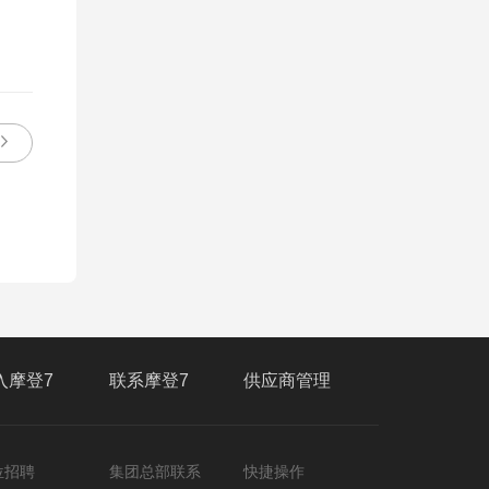
入摩登7
联系摩登7
供应商管理
位招聘
集团总部联系
快捷操作