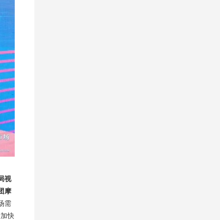
局视
团摩
场需
断加快