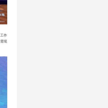
浆工作
产需现