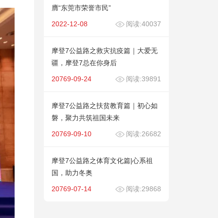
膺“东莞市荣誉市民”
2022-12-08
阅读:40037
摩登7公益路之救灾抗疫篇｜大爱无
疆，摩登7总在你身后
20769-09-24
阅读:39891
摩登7公益路之扶贫教育篇｜初心如
磐，聚力共筑祖国未来
20769-09-10
阅读:26682
摩登7公益路之体育文化篇|心系祖
国，助力冬奥
20769-07-14
阅读:29868