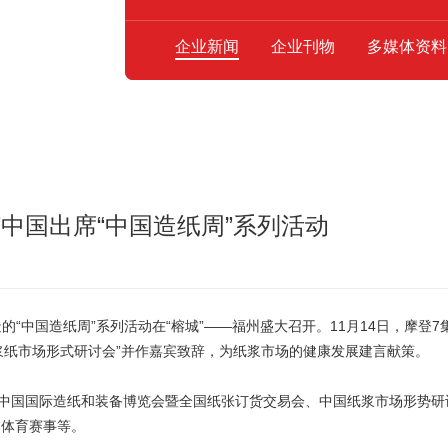
企业新闻
企业刊物
多媒体资料
中国出席“中国造纸周”系列活动
打造的“中国造纸周”系列活动在“榕城”——福州盛大召开。11月14日，摩登7
国浆纸市场形式研讨会”并作嘉宾致辞，为纸浆市场的健康发展建言献策。
盖中国国际造纸和装备博览会暨全国纸张订货交易会、中国纸浆市场形势研
和体育赛事等。