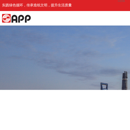
印尼官网
实践绿色循环，传承造纸文明，提升生活质量