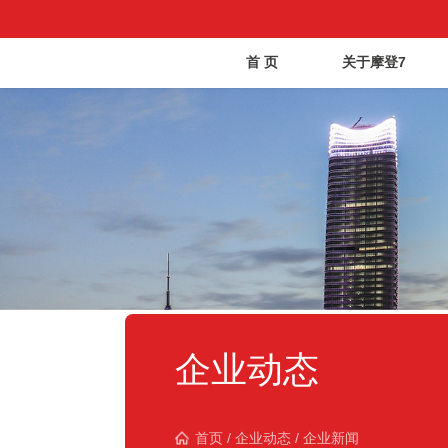
首 页
关于摩登7
企业动态
首页
/
企业动态
/
企业新闻