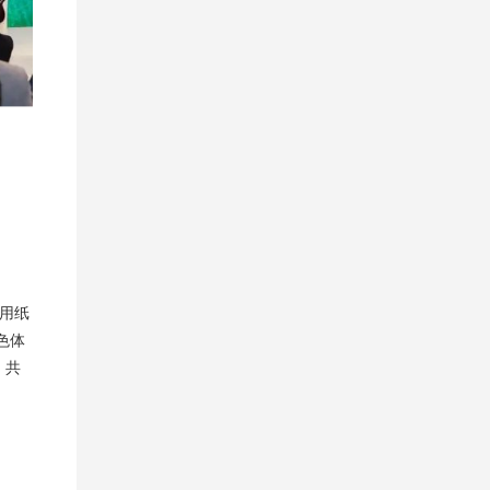
活用纸
色体
，共