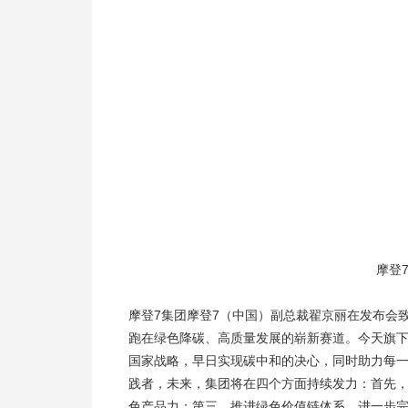
摩登
摩登7集团摩登7（中国）副总裁翟京丽在发布会
跑在绿色降碳、高质量发展的崭新赛道。今天旗下
国家战略，早日实现碳中和的决心，同时助力每
践者，未来，集团将在四个方面持续发力：首先
色产品力；第三，推进绿色价值链体系，进一步