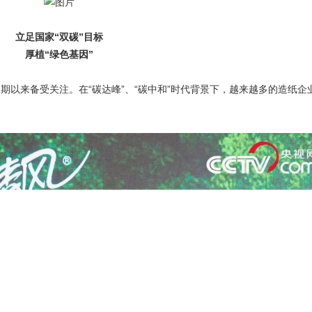
立足国家“双碳”目标
厚植“绿色基因”
期以来备受关注。在“碳达峰”、“碳中和”时代背景下，越来越多的造纸企