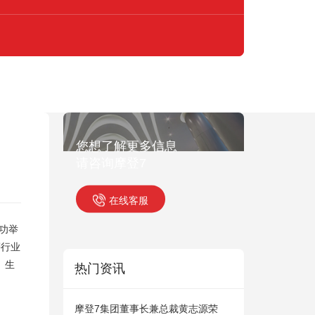
您想了解更多信息
请咨询摩登7
在线客服
成功举
等行业
）生
热门资讯
摩登7集团董事长兼总裁黄志源荣