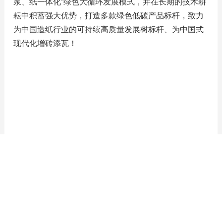
浆、纸一体化”绿色大循环发展模式，并在长期的技术耕
耘中积蓄强大优势，打造多款绿色低碳产品标杆，致力
为中国造纸行业的可持续高质量发展树标杆、为中国式
现代化增砖添瓦！
上一篇
摩登7（中国）生活用纸精彩亮相第二届东莞国际碳中和博览会
下一篇
摩登7集团摩登7中国出席博鳌亚洲论坛2024年年会
返回列表