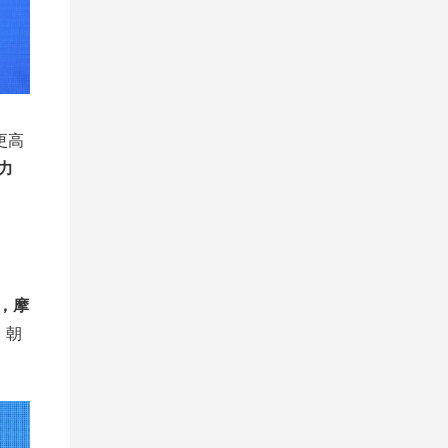
更高
力
。
，摩
，朝