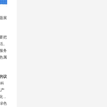
题展
要把
活。
服务
色属
的议
，科
纸产
化，
绿色