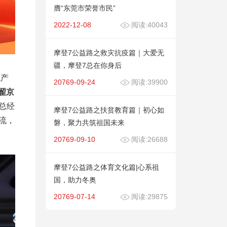
膺“东莞市荣誉市民”
2022-12-08
阅读:40043
摩登7公益路之救灾抗疫篇｜大爱无
疆，摩登7总在你身后
稳产
20769-09-24
阅读:39900
翟京
总经
摩登7公益路之扶贫教育篇｜初心如
流，
磐，聚力共筑祖国未来
20769-09-10
阅读:26688
摩登7公益路之体育文化篇|心系祖
国，助力冬奥
20769-07-14
阅读:29875