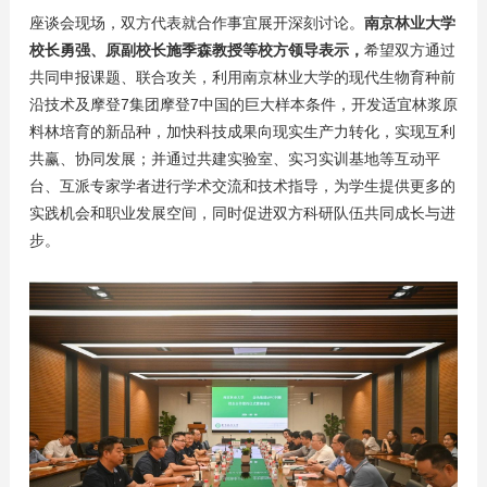
座谈会现场，双方代表就合作事宜展开深刻讨论。
南京林业大学
校长勇强、原副校长施季森教授等校方领导表示，
希望双方通过
共同申报课题、联合攻关，利用南京林业大学的现代生物育种前
沿技术及摩登7集团摩登7中国的巨大样本条件，开发适宜林浆原
料林培育的新品种，加快科技成果向现实生产力转化，实现互利
共赢、协同发展；并通过共建实验室、实习实训基地等互动平
台、互派专家学者进行学术交流和技术指导，为学生提供更多的
实践机会和职业发展空间，同时促进双方科研队伍共同成长与进
步。