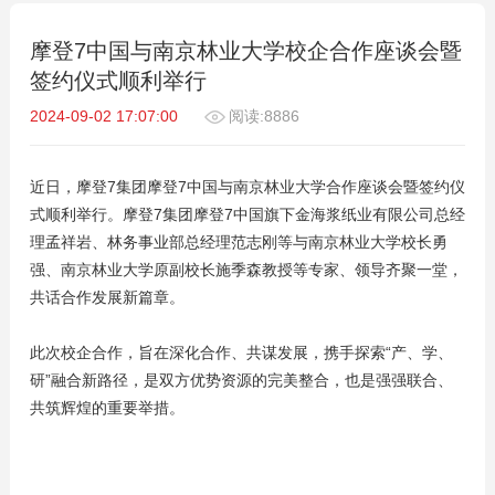
摩登7中国与南京林业大学校企合作座谈会暨
签约仪式顺利举行
2024-09-02 17:07:00
阅读:8886
近日，摩登7集团摩登7中国与南京林业大学合作座谈会暨签约仪
式顺利举行。摩登7集团摩登7中国旗下金海浆纸业有限公司总经
理孟祥岩、林务事业部总经理范志刚等与南京林业大学校长勇
强、南京林业大学原副校长施季森教授等专家、领导齐聚一堂，
共话合作发展新篇章。
此次校企合作，旨在深化合作、共谋发展，携手探索“产、学、
研”融合新路径，是双方优势资源的完美整合，也是强强联合、
共筑辉煌的重要举措。