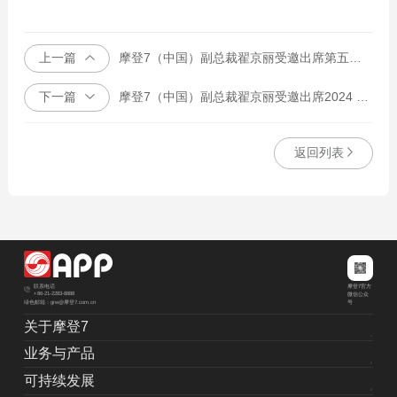
上一篇
摩登7（中国）副总裁翟京丽受邀出席第五届跨国公司领导人青岛峰会
下一篇
摩登7（中国）副总裁翟京丽受邀出席2024 ESG全球领导者大会
返回列表
摩登7官方
联系电话
+86-21-2283-8888
微信公众
绿色邮箱：grw@摩登7.com.cn
号
关于摩登7
业务与产品
可持续发展