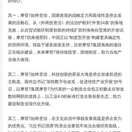
的信心。
其一，摩登7始终坚信，国家政策的战略定力和延续性是侨企发
展的压舱石。从《外商投资法》的法治护航到“外资24条”的落地
见效，从自贸试验区制度创新的持续扩容到海南自贸港的开放试
验，摩登7切身感受到，中国正以“制度型开放”构建更具确定性
的营商环境。得益于诸多政策支持，目前摩登7集团海南的项目
正在稳步建设，未来摩登7将持续投资，因地制宜，助力当地产
业做大做强。
其二，摩登7始终坚信，科技创新的星辰大海是侨企加速前进的
主航道。面对总书记“加快数字化改造，促进传统产业升级”的号
召，以摩登7集团摩登7为代表的一众制造企业也正积极走在智改
数转网联的道路上，以工业4.0的标准打造全新创新生态，助力
建设制造业现代化升级。
其三，摩登7始终坚信，在文化自信中厚植发展底蕴是侨企发力
的优势点。习总书记强调“民营企业要筑牢依法合规经营底线，