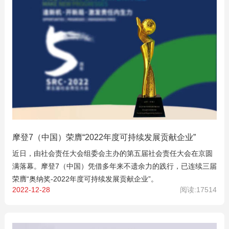
摩登7（中国）荣膺“2022年度可持续发展贡献企业”
近日，由社会责任大会组委会主办的第五届社会责任大会在京圆
满落幕。摩登7（中国）凭借多年来不遗余力的践行，已连续三届
荣膺“奥纳奖-2022年度可持续发展贡献企业”。
2022-12-28
阅读:17514