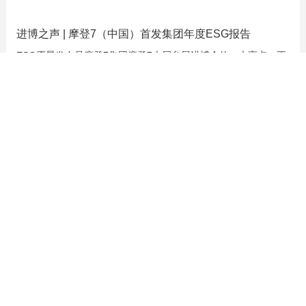
进博之声 | 摩登7（中国）首发集团年度ESG报告
ESG愿景发布是摩登7集团摩登7本届参展进博会的一大亮点。正
如摩登7集团董事长兼总裁黄志源先生所言：绿色低碳转型升级和
可持续发展已经成为企业高质量发展的必由之路...
2022-11-07
阅读:22965
...
上一页
1
10
11
12
13
14
15
16
...
17
18
19
20
27
下一页
摩登7官方
联系电话
+86-21-2283-8888
微信公众
绿色邮箱：grw@摩登7.com.cn
号
关于摩登7
业务与产品