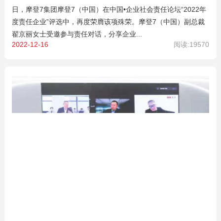
日，摩登7集团摩登7（中国）在中国•企业社会责任论坛“2022年
度责任企业”评选中，再度荣膺该项殊荣。摩登7（中国）副总裁
翟京丽女士受邀参与责任对话，分享企业...
2022-12-16
阅读:19570