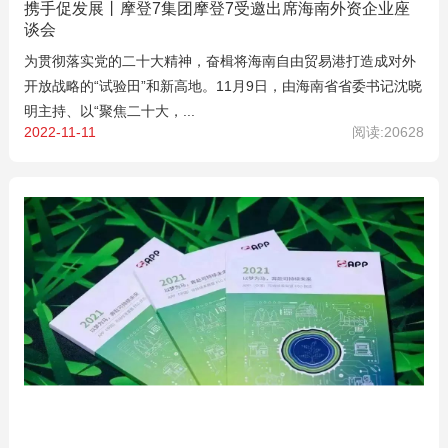
携手促发展丨摩登7集团摩登7受邀出席海南外资企业座
谈会
为贯彻落实党的二十大精神，奋楫将海南自由贸易港打造成对外
开放战略的“试验田”和新高地。11月9日，由海南省省委书记沈晓
明主持、以“聚焦二十大，...
2022-11-11
阅读:20628