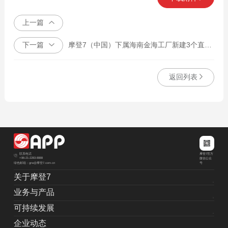
上一篇
下一篇
摩登7（中国）下属海南金海工厂新建3个直径为160米的木片圆堆土建施工，以及其相关配套土建工程。
返回列表
摩登7官方
联系电话
+86-21-2283-8888
微信公众
绿色邮箱：grw@摩登7.com.cn
号
关于摩登7
业务与产品
可持续发展
企业动态