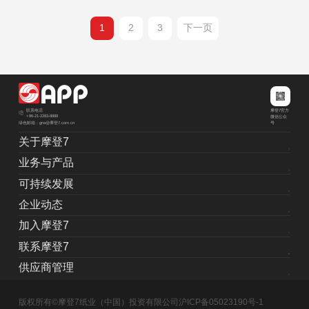
1
2
3
下一页
摩登7官方
联系电话
+86-21-2283-8888
微信公众
绿色邮箱：grw@摩登7.com.cn
号
关于摩登7
业务与产品
可持续发展
企业动态
加入摩登7
联系摩登7
供应商管理
版权所有©摩登7纸业（中国）投资有限公司
沪ICP备05023190号-1