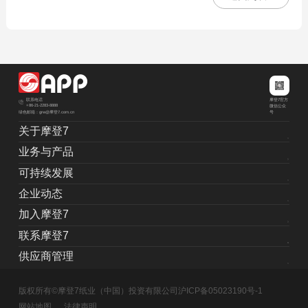
摩登7官方
联系电话
+86-21-2283-8888
微信公众
绿色邮箱：grw@摩登7.com.cn
号
关于摩登7
业务与产品
可持续发展
企业动态
加入摩登7
联系摩登7
供应商管理
版权所有©摩登7纸业（中国）投资有限公司
沪ICP备05023190号-1
网站地图
法律声明