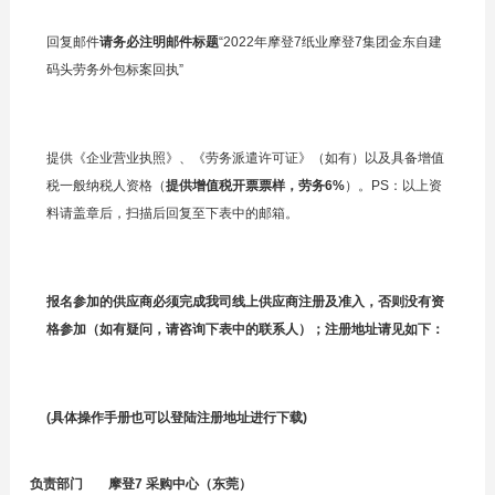
回复邮件
请务必注明邮件标题
“2022年摩登7纸业摩登7集团金东自建
码头劳务外包标案回执”
提供《企业营业执照》、《劳务派遣许可证》（如有）以及具备增值
税一般纳税人资格（
提供增值税开票票样，劳务6%
）。PS：以上资
料请盖章后，扫描后回复至下表中的邮箱。
报名参加的供应商必须完成我司线上供应商注册及准入，否则没有资
格参加（如有疑问，请咨询下表中的联系人）；注册地址请见如下：
(具体操作手册也可以登陆注册地址进行下载)
负责部门
摩登7 采购中心（东莞）