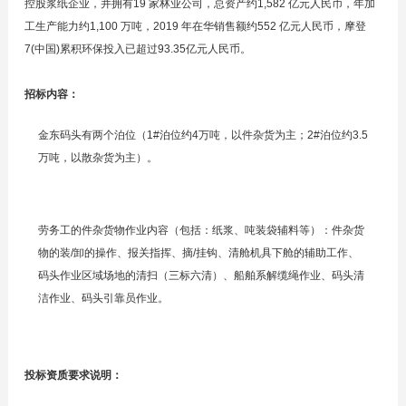
控股浆纸企业，并拥有19 家林业公司，总资产约1,582 亿元人民币，年加
工生产能力约1,100 万吨，2019 年在华销售额约552 亿元人民币，摩登
7(中国)累积环保投入已超过93.35亿元人民币。
招标内容：
金东码头有两个泊位（1#泊位约4万吨，以件杂货为主；2#泊位约3.5
万吨，以散杂货为主）。
劳务工的件杂货物作业内容（包括：纸浆、吨装袋辅料等）：件杂货
物的装/卸的操作、报关指挥、摘/挂钩、清舱机具下舱的辅助工作、
码头作业区域场地的清扫（三标六清）、船舶系解缆绳作业、码头清
洁作业、码头引靠员作业。
投标资质要求说明：