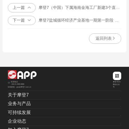
上一篇
摩登7（中国）下属海南金海工厂新建3个直径为160米的木片圆堆土建施工，以及其相关配套土建工程。
下一篇
摩登7盐城循环经济产业基地一期第一阶段 年产50万吨差别化纤维素纤维项目排气塔工程招投标
返回列表
摩登7官方
联系电话
+86-21-2283-8888
微信公众
绿色邮箱：grw@摩登7.com.cn
号
关于摩登7
业务与产品
可持续发展
企业动态