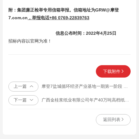
附：
集团
廉正检举专用信箱举报。
信箱地址为GRW@摩登
7.com.cn
，举报电话+86 0769-22839763
信息公布时间：2022年4月25日
招标内容以官网为准！
下载附件
上一篇
摩登7盐城循环经济产业基地一期第一阶段 年产50万吨差别化纤维素纤维项目 钢结构工程招投标
下一篇
广西金桂浆纸业有限公司年产40万吨高档纸板扩建4#锅炉土建工程
返回列表