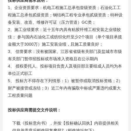
投标供应商需求说明：
1、企业资质要求：机电工程施工总承包壹级资质；石油化工工
程施工总承包贰级资质；钢结构工程专业承包贰级资质；特种设
备安装、改造、维修许可证（压力管道）GC类；
2、施工业绩要求：近十五年内具有粘胶纤维工程安装之业绩较
佳； 参与国内石油化工或纺织化纤至少2个项目（单个项目承揽
金额大于3000万）施工安装业绩，且施工质量良好；
3、 信誉要求：没有被国家、江苏省省级有关部门及盐城市市级
有关部门暂停招投标或市场准入资格且在公示期内
4、 授权委托人、投标项目负责人及项目部主要组成人员均为本
单位正式职工
5、 投标方不得存在下列情形：1）被暂停或取消投标资格；2）
财产被接管或冻结；3）近三年内有骗取中标或严重违约或重大
工程质量问题
投标供应商需提交文件说明：
下载《投标意向书》，并按【投标确认回执】内容提供相关
信息并盖章后邮件回复摩登7（邮件地址如下）