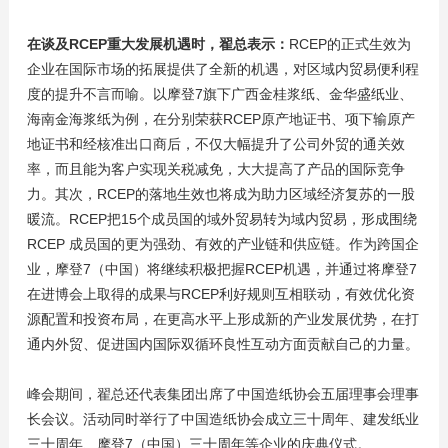
在谈及RCEP重大发展机遇时，翟总表示：
RCEP的正式生效为
企业在国际市场的拓展提供了全新的机遇，对区域内贸易便利程
度的提升不言而喻。以摩登7旗下广西金桂浆纸、金华盛纸业、
海南金海浆纸为例，在分别荣获RCEP原产地证书、项下输原产
地证书和经核准出口商后，不仅大幅提升了公司外贸的通关效
率，而且能为客户实现关税减免，大大提高了产品的国际竞争
力。其次，RCEP的落地生效也将成为助力区域经济复苏的一股
暖流。RCEP把15个成员国的域外贸易转为域内贸易，形成围绕
RCEP 成员国的更为强劲、有效的产业链和供应链。作为跨国企
业，摩登7（中国）将继续积极把握RCEP机遇，并通过将摩登7
在进博会上取得的成果与RCEP利好规则互相联动，有效优化资
源配置和投资布局，在更高水平上形成新的产业发展优势，在打
通内外贸、促进国内国际双循环良性互动方面贡献自己的力量。
峰会期间，翟总还代表集团出席了中国造纸协会五届理事会理事
长会议。活动同时举行了中国造纸协会成立三十周年、建发纸业
三十周年、摩登7（中国）三十周年等企业的庆典仪式。