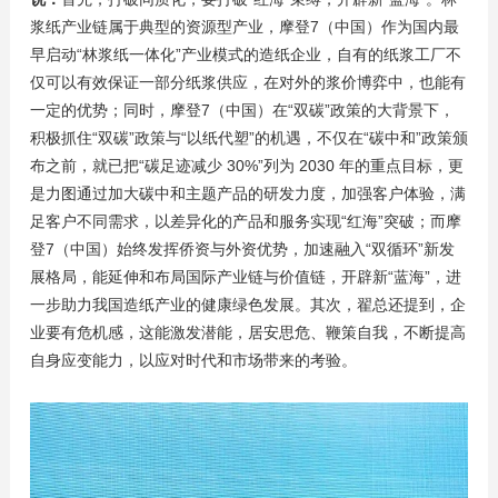
浆纸产业链属于典型的资源型产业，摩登7（中国）作为国内最
早启动“林浆纸一体化”产业模式的造纸企业，自有的纸浆工厂不
仅可以有效保证一部分纸浆供应，在对外的浆价博弈中，也能有
一定的优势；同时，摩登7（中国）在“双碳”政策的大背景下，
积极抓住“双碳”政策与“以纸代塑”的机遇，不仅在“碳中和”政策颁
布之前，就已把“碳足迹减少 30%”列为 2030 年的重点目标，更
是力图通过加大碳中和主题产品的研发力度，加强客户体验，满
足客户不同需求，以差异化的产品和服务实现“红海”突破；而摩
登7（中国）始终发挥侨资与外资优势，加速融入“双循环”新发
展格局，能延伸和布局国际产业链与价值链，开辟新“蓝海”，进
一步助力我国造纸产业的健康绿色发展。其次，翟总还提到，企
业要有危机感，这能激发潜能，居安思危、鞭策自我，不断提高
自身应变能力，以应对时代和市场带来的考验。