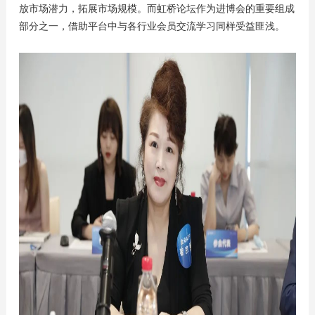
放市场潜力，拓展市场规模。而虹桥论坛作为进博会的重要组成
部分之一，借助平台中与各行业会员交流学习同样受益匪浅。