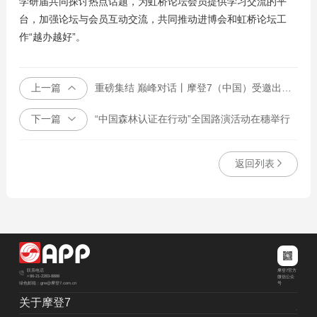
学研届共同探讨热点话题，为虹桥论坛会员提供学习交流的平
台，加强论坛与会员互动交流，共同推动进博会和虹桥论坛工
作“越办越好”。
上一篇
重磅集结 巅峰对话丨摩登7（中国）受邀出席2022中国纸浆高层峰会
下一篇
“中国森林认证在行动”全国路演活动在穗举行
返回列表
摩登7官方
联系电话
+86-21-2283-8888
微信公众
绿色邮箱：grw@摩登7.com.cn
号
关于摩登7