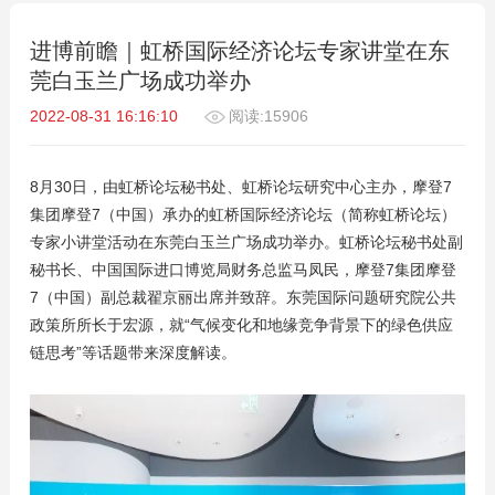
进博前瞻｜虹桥国际经济论坛专家讲堂在东
莞白玉兰广场成功举办
2022-08-31 16:16:10
阅读:15906
8月30日，由虹桥论坛秘书处、虹桥论坛研究中心主办，摩登7
集团摩登7（中国）承办的虹桥国际经济论坛（简称虹桥论坛）
专家小讲堂活动在东莞白玉兰广场成功举办。虹桥论坛秘书处副
秘书长、中国国际进口博览局财务总监马凤民，摩登7集团摩登
7（中国）副总裁翟京丽出席并致辞。东莞国际问题研究院公共
政策所所长于宏源，就“气候变化和地缘竞争背景下的绿色供应
链思考”等话题带来深度解读。