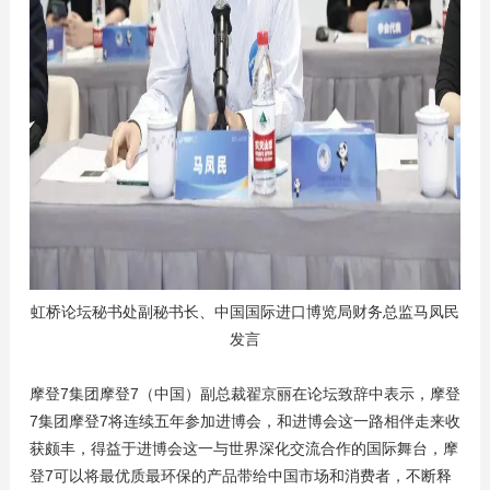
虹桥论坛秘书处副秘书长、中国国际进口博览局财务总监马凤民
发言
摩登7集团摩登7（中国）副总裁翟京丽在论坛致辞中表示，摩登
7集团摩登7将连续五年参加进博会，和进博会这一路相伴走来收
获颇丰，得益于进博会这一与世界深化交流合作的国际舞台，摩
登7可以将最优质最环保的产品带给中国市场和消费者，不断释