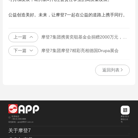
公益创造美好。未来，让摩登7一起在公益的道路上携手同行。
上一篇
摩登7集团携黄奕聪基金会捐赠2000万元，驰援甘肃地震灾区
下一篇
摩登7集团摩登7精彩亮相德国Drupa展会
返回列表
摩登7官方
联系电话
+86-21-2283-8888
微信公众
绿色邮箱：grw@摩登7.com.cn
号
关于摩登7