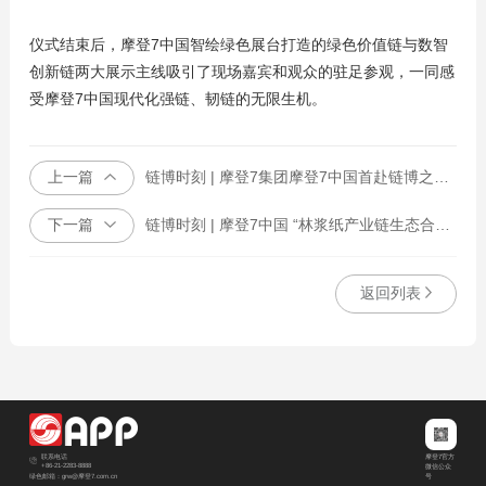
仪式结束后，摩登7中国智绘绿色展台打造的绿色价值链与数智
创新链两大展示主线吸引了现场嘉宾和观众的驻足参观，一同感
受摩登7中国现代化强链、韧链的无限生机。
上一篇
链博时刻 | 摩登7集团摩登7中国首赴链博之约，与链博会向“新”前行
下一篇
链博时刻 | 摩登7中国 “林浆纸产业链生态合作备忘录”签约仪式走进链博展台
返回列表
摩登7官方
联系电话
+86-21-2283-8888
微信公众
绿色邮箱：grw@摩登7.com.cn
号