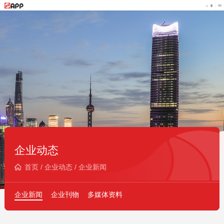
企业动态
首页
/
企业动态
/
企业新闻
企业新闻
企业刊物
多媒体资料