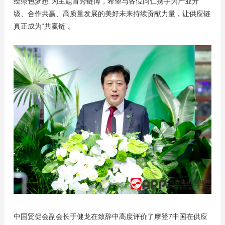
绘绿色梦想”为主题首秀链博，希望与各位同仁携手为产业升
级、合作共赢、高质量发展的美好未来持续贡献力量，让供应链
真正成为“共赢链”。
中国贸促会副会长于健龙在致辞中高度评价了摩登7中国在供应