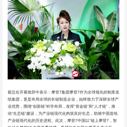
翟总在开幕致辞中表示：摩登7集团摩登7作为全球领先的制浆造
纸集团，更是布局全球的长链制造企业，始终致力于深耕全球产
业优势，围绕“创新链”科学布局，发挥“资金链”和“人才链”，推
动“生态链”建设，为产业链现代化构筑良好生态，助推中国造纸
产业链现代化的历史进程。此次，摩登7中国以“链上摩登7，智