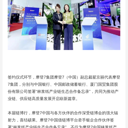
签约仪式环节，摩登7集团摩登7（中国）副总裁翟京丽代表摩登
7集团，分别与中国银行、中国邮政储蓄银行、厦门国贸集团股
份有限公司签署“林浆纸产业链生态合作备忘录”，共同为推动产
业链、供应链高质量发展开启崭新篇章。
本届链博行，摩登7中国与各方伙伴的合作深受链博会的强大辐
射力，喜结硕果。摩登7中国借链博平台牵手银企合作伙伴签
署“林浆纸产业链生态合作备忘录”，不仅为摩登7中国林浆纸产