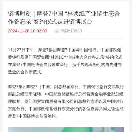
链博时刻 | 摩登7中国 “林浆纸产业链生态合
作备忘录”签约仪式走进链博展台
2024-11-28 16:02:00
阅读:13839
11月27日下午，摩登7集团摩登7中国与中国银行、中国邮政储
蓄银行及厦门国贸集团“林浆纸产业链生态合作备忘录”签约仪式
在摩登7中国链博会展台隆重举行，携手展现金融机构与先进制
造业的合作新范式。
摩登7集团摩登7（中国）副总裁翟京丽、中国银行总行交易银行
部副总经理李晓玮、中国邮政储蓄银行总行普惠金融事业部总经
理耿黎、厦门国贸集团股份有限公司副总裁刘志滔以及中国银行
东莞分行、中国邮政储蓄银行东莞分行的各位嘉宾共同见证达成
摩登7中国链博会首份签约。