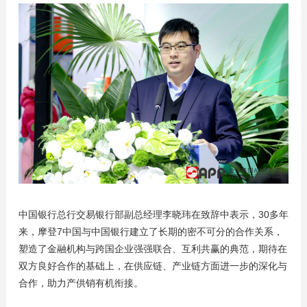
中国银行总行交易银行部副总经理李晓玮在致辞中表示，30多年
来，摩登7中国与中国银行建立了长期的密不可分的合作关系，
塑造了金融机构与跨国企业强强联合、互利共赢的典范，期待在
双方良好合作的基础上，在供应链、产业链方面进一步的深化与
合作，助力产供销有机衔接。