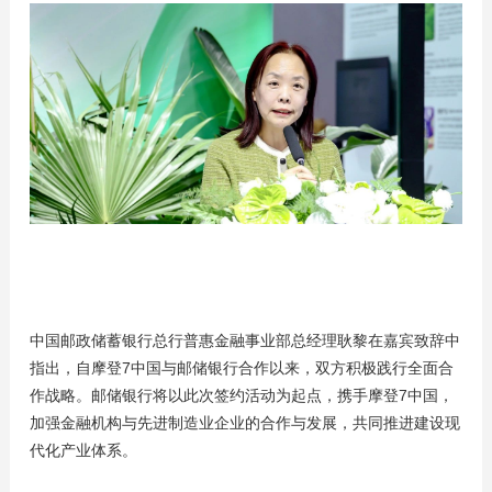
中国邮政储蓄银行总行普惠金融事业部总经理耿黎在嘉宾致辞中
指出，自摩登7中国与邮储银行合作以来，双方积极践行全面合
作战略。邮储银行将以此次签约活动为起点，携手摩登7中国，
加强金融机构与先进制造业企业的合作与发展，共同推进建设现
代化产业体系。