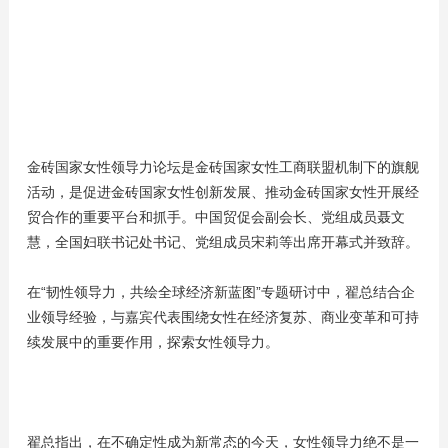
金砖国家女性领导力论坛是金砖国家女性工商联盟机制下的旗舰
活动，是促进金砖国家女性创新发展、推动金砖国家女性开展经
贸合作的重要平台和抓手。中国贸促会副会长、党组成员聂文
慧，全国妇联书记处书记、党组成员宋莉等出席开幕式并致辞。
在“韧性领导力，共绘全球经济新蓝图”专题研讨中，翟总结合企
业领导经验，与嘉宾代表围绕女性在经济复苏、商业变革和可持
续发展中的重要作用，探索女性领导力。
翟总指出，在不确定性成为新常态的今天，女性领导力绝不是一