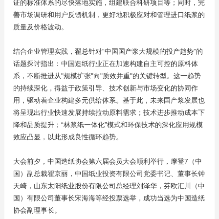
证的标准体系的尽快落地实施，组建联合科研项目等；同时，完
善市场调研和用户反馈机制，更好地积极应对和管理进口纸浆的
质量及价格波动。
结合企业管理实践，翟总针对“中国国产浆大规模的投产趋势”的
话题探讨指出：中国造纸行业正在加速构建自主可控的原料体
系，不断推进从"规模扩张"向"质效并重"的关键转型。这一趋势
的持续深化，得益于政策引导、技术创新与市场变化的协同作
用，驱动着企业构建多元供给体系。基于此，未来国产浆发展也
将呈现出行业快速发展持续拉动原料需求；技术进步推动成本下
降和品质提升；“林浆纸一体化”模式和环保技术的深化应用规模
效应凸显，以此形成良性循环趋势。
大会前夕，中国造纸协会第六届会员大会顺利举行，摩登7（中
国）副总裁翟京丽，中国纸业投资有限公司党委书记、董事长钟
天崎，山东太阳纸业股份有限公司总经理刘泽华，芬欧汇川（中
国）有限公司董事长宋海海等经投票选举，成功当选为中国造纸
协会副理事长。