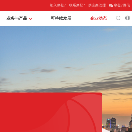
加入摩登7
联系摩登7
供应商管理
摩登7微信
业务与产品
可持续发展
企业动态