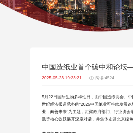
中国造纸业首个碳中和论坛—
2025-05-23 19:23:21
阅读:4524
5月22日国际生物多样性日，由中国造纸协会、中
世纪经济报道承办的“2025中国纸业可持续发展
业，向善未来”为主题，汇聚政府部门、行业协会
践等核心议题展开深度对话，并集体走进北京绿