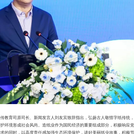
宣传教育司原司长、新闻发言人刘友宾致辞指出，弘扬古人敬惜字纸传统
保护环境形成社会风尚。造纸业作为国民经济的重要组成部分，积极响应
需求的同时，以高度责任感加强生态环境保护，讲好美丽纸业故事，积极