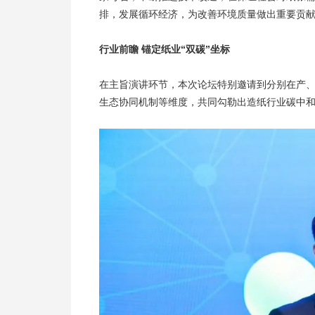
排，发展循环经济，为改善环境质量做出重要贡
行业前瞻 锚定纸业“双碳”坐标
在主旨演讲环节，本次论坛特别邀请到分别在产
生态协同机制等维度，共同勾勒出造纸行业碳中