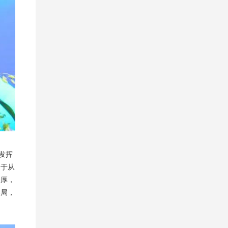
发挥
处于从
深厚，
格局，