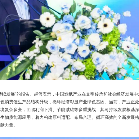
持续发展”的报告。赵伟表示，中国造纸产业在文明传承和社会经济发展中
绿色消费催生产品结构升级，循环经济彰显产业绿色基因。当前，产业正
环境复杂多变，面临利润下滑、节能减碳等多重挑战，其可持续发展根基
化生物质能源应用，着力构建原料适配、布局合理、循环高效的全新发展
贡献力量。