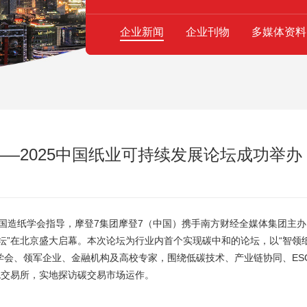
企业新闻
企业刊物
多媒体资料
—2025中国纸业可持续发展论坛成功举办
国造纸学会指导，摩登7集团摩登7（中国）携手南方财经全媒体集团主办
论坛”在北京盛大启幕。本次论坛为行业内首个实现碳中和的论坛，以“智领
学会、领军企业、金融机构及高校专家，围绕低碳技术、产业链协同、ES
色交易所，实地探访碳交易市场运作。