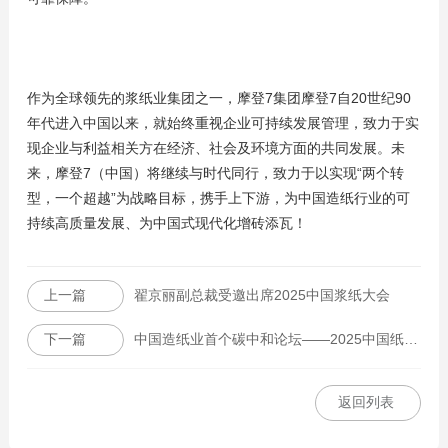
作为全球领先的浆纸业集团之一，摩登7集团摩登7自20世纪90
年代进入中国以来，就始终重视企业可持续发展管理，致力于实
现企业与利益相关方在经济、社会及环境方面的共同发展。未
来，摩登7（中国）将继续与时代同行，致力于以实现“两个转
型，一个超越”为战略目标，携手上下游，为中国造纸行业的可
持续高质量发展、为中国式现代化增砖添瓦！
上一篇
翟京丽副总裁受邀出席2025中国浆纸大会
下一篇
中国造纸业首个碳中和论坛——2025中国纸业可持续发展论坛成功举办
返回列表