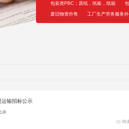
包装类PBC：原纸，纸板，纸箱
包
废旧物资外售
工厂生产劳务服务外
短驳运输招标公示
公示
阅读