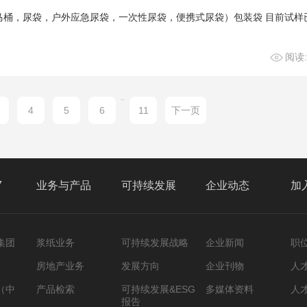
马桶，尿袋，户外应急尿袋，一次性尿袋，便携式尿袋）包装袋 目前试样
阅读:
...
4
5
6
11
下一页
7
业务与产品
可持续发展
企业动态
加
集团
浆纸业务
可持续发展战略
企业新闻
职
房地产业务
发展方向
企业刊物
人
（中
产品检索
可持续发展&ESG
多媒体资料
人
报告