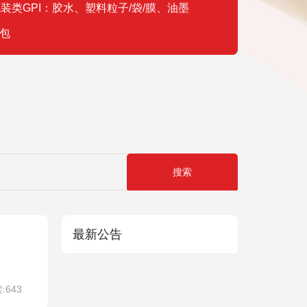
装类GPI：胶水、塑料粒子/袋/膜、油墨
包
最新公告
:643