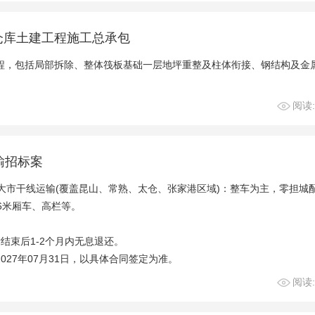
仓库土建工程施工总承包
工程，包括局部拆除、整体筏板基础一层地坪重整及柱体衔接、钢结构及金
阅读:
输招标案
大市干线运输(覆盖昆山、常熟、太仓、张家港区域)：整车为主，零担城
.6米厢车、高栏等。
结束后1-2个月内无息退还。
2027年07月31日，以具体合同签定为准。
阅读: