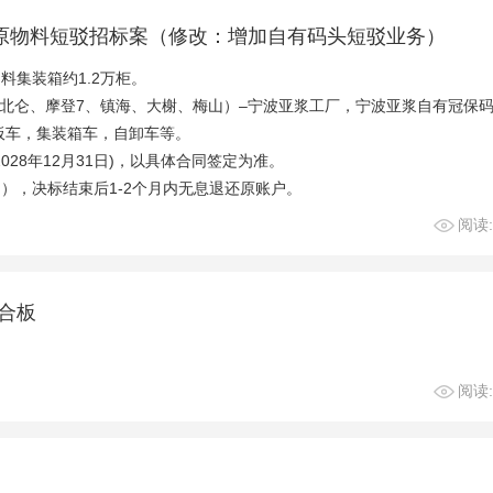
亚浆原物料短驳招标案（修改：增加自有码头短驳业务）
料集装箱约1.2万柜。
北仑、摩登7、镇海、大榭、梅山）–宁波亚浆工厂，宁波亚浆自有冠保码
板车，集装箱车，自卸车等。
2028年12月31日)，以具体合同签定为准。
），决标结束后1-2个月内无息退还原账户。
阅读:
合板
阅读: