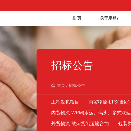
首 页
关于摩登7
招标公告
首页
/
招标公告
工程发包项目
内贸物流-LTS(陆运)
内贸物流-WPM(水运、码头、多式联运
外贸物流-散杂货船运输合约
包装